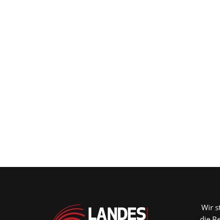
Wir s
die B