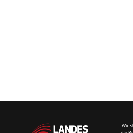
Wir s
die B