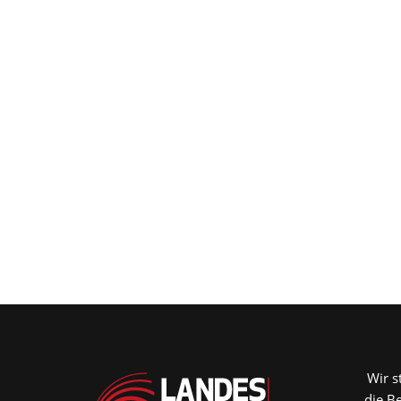
Wir s
die B