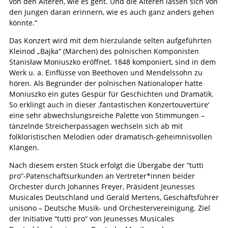
von den Älteren, wie es geht. Und die Älteren lassen sich von
den Jungen daran erinnern, wie es auch ganz anders gehen
könnte.“
Das Konzert wird mit dem hierzulande selten aufgeführten
Kleinod „Bajka“ (Märchen) des polnischen Komponisten
Stanisław Moniuszko eröffnet. 1848 komponiert, sind in dem
Werk u. a. Einflüsse von Beethoven und Mendelssohn zu
hören. Als Begründer der polnischen Nationaloper hatte
Moniuszko ein gutes Gespür für Geschichten und Dramatik.
So erklingt auch in dieser ‚fantastischen Konzertouvertüre‘
eine sehr abwechslungsreiche Palette von Stimmungen –
tänzelnde Streicherpassagen wechseln sich ab mit
folkloristischen Melodien oder dramatisch-geheimnisvollen
Klängen.
Nach diesem ersten Stück erfolgt die Übergabe der “tutti
pro”-Patenschaftsurkunden an Vertreter*innen beider
Orchester durch Johannes Freyer, Präsident Jeunesses
Musicales Deutschland und Gerald Mertens, Geschäftsführer
unisono – Deutsche Musik- und Orchestervereinigung. Ziel
der Initiative “tutti pro“ von Jeunesses Musicales