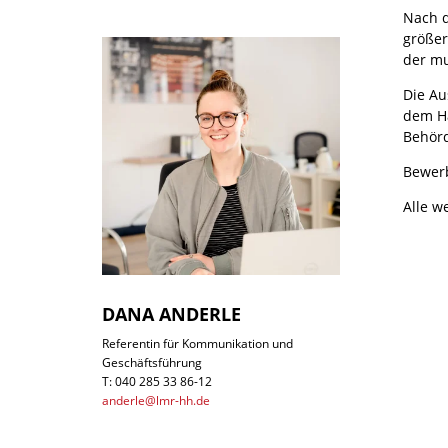
Nach d
größer
der mu
Die Au
dem Ha
Behörd
Bewerb
Alle w
DANA ANDERLE
Referentin für Kommunikation und
Geschäftsführung
T: 040 285 33 86-12
anderle@lmr-hh.de