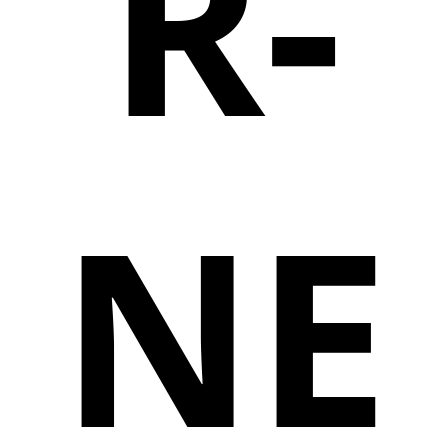
R-
NE