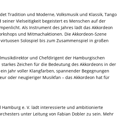
ndet Tradition und Moderne, Volksmusik und Klassik, Tango
seiner Vielseitigkeit begeistert es Menschen auf der
penlicht. Als Instrument des Jahres lädt das Akkordeon
Workshops und Mitmachaktionen. Die Akkordeon-Szene
om virtuosen Solospiel bis zum Zusammenspiel in großen
almusikdirektor und Chefdirigent der Hamburgischen
n starkes Zeichen für die Bedeutung des Akkordeons in der
h ein Jahr voller Klangfarben, spannender Begegnungen
eur oder neugieriger Musikfan – das Akkordeon hat für
amburg e. V. lädt interessierte und ambitionierte
orchesters unter Leitung von Fabian Dobler zu sein. Mehr