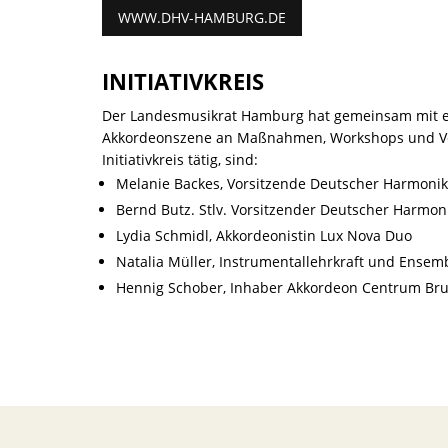
WWW.DHV-HAMBURG.DE
INITIATIVKREIS
Der Landesmusikrat Hamburg hat gemeinsam mit ein
Akkordeonszene an Maßnahmen, Workshops und Vera
Initiativkreis tätig, sind:
Melanie Backes, Vorsitzende Deutscher Harmoni
Bernd Butz. Stlv. Vorsitzender Deutscher Harmo
Lydia Schmidl, Akkordeonistin Lux Nova Duo
Natalia Müller, Instrumentallehrkraft und Ense
Hennig Schober, Inhaber Akkordeon Centrum Br