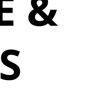
E &
S