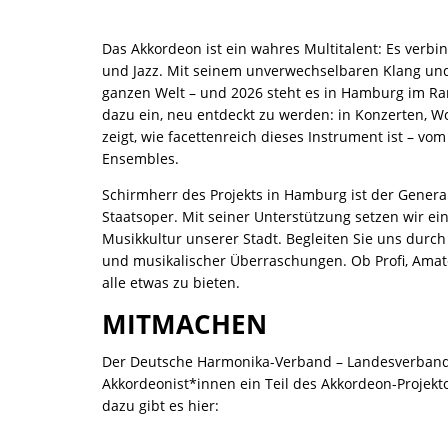
Das Akkordeon ist ein wahres Multitalent: Es verbi
und Jazz. Mit seinem unverwechselbaren Klang und 
ganzen Welt – und 2026 steht es in Hamburg im Ram
dazu ein, neu entdeckt zu werden: in Konzerten, 
zeigt, wie facettenreich dieses Instrument ist – v
Ensembles.
Schirmherr des Projekts in Hamburg ist der Gener
Staatsoper. Mit seiner Unterstützung setzen wir ei
Musikkultur unserer Stadt. Begleiten Sie uns durc
und musikalischer Überraschungen. Ob Profi, Amat
alle etwas zu bieten.
MITMACHEN
Der Deutsche Harmonika-Verband – Landesverband H
Akkordeonist*innen ein Teil des Akkordeon-Projekt
dazu gibt es hier: