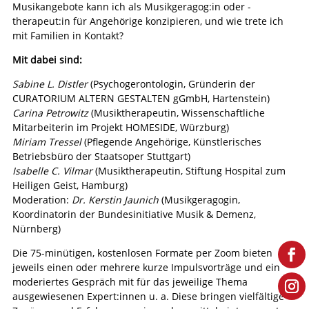
Musikangebote kann ich als Musikgeragog:in oder -
therapeut:in für Angehörige konzipieren, und wie trete ich
mit Familien in Kontakt?
Mit dabei sind:
Sabine L. Distler
(Psychogerontologin, Gründerin der
CURATORIUM ALTERN GESTALTEN gGmbH, Hartenstein)
Carina Petrowitz
(Musiktherapeutin, Wissenschaftliche
Mitarbeiterin im Projekt HOMESIDE, Würzburg)
Miriam Tressel
(Pflegende Angehörige, Künstlerisches
Betriebsbüro der Staatsoper Stuttgart)
Isabelle C. Vilmar
(Musiktherapeutin, Stiftung Hospital zum
Heiligen Geist, Hamburg)
Moderation:
Dr. Kerstin Jaunich
(Musikgeragogin,
Koordinatorin der Bundesinitiative Musik & Demenz,
Nürnberg)
Die 75-minütigen, kostenlosen Formate per Zoom bieten
jeweils einen oder mehrere kurze Impulsvorträge und ein
moderiertes Gespräch mit für das jeweilige Thema
ausgewiesenen Expert:innen u. a. Diese bringen vielfältige